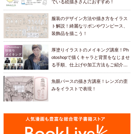
でいる絵描きさんにおすすめ！
服装のデザイン方法や描き方をイラス
ト解説！綺麗なリボンやワンピース、
装飾品を描こう！
厚塗りイラストのメイキング講座！Ph
otoshopで描くキャラと背景をなじませ
る手順、仕上げや加工方法もご紹介し
ます。
魚眼パースの描き方講座！レンズの歪
みをイラストで表現！