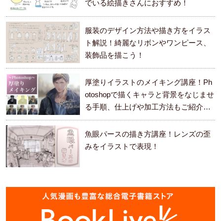
でいる絵描きさんにおすすめ！
服装のデザイン方法や描き方をイラス
ト解説！綺麗なリボンやワンピース、
装飾品を描こう！
厚塗りイラストのメイキング講座！Ph
otoshopで描くキャラと背景をなじませ
る手順、仕上げや加工方法もご紹介し
ます。
魚眼パースの描き方講座！レンズの歪
みをイラストで表現！