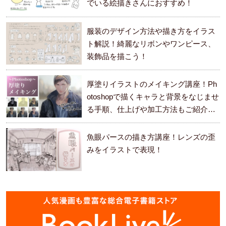
でいる絵描きさんにおすすめ！
服装のデザイン方法や描き方をイラス
ト解説！綺麗なリボンやワンピース、
装飾品を描こう！
厚塗りイラストのメイキング講座！Ph
otoshopで描くキャラと背景をなじませ
る手順、仕上げや加工方法もご紹介し
ます。
魚眼パースの描き方講座！レンズの歪
みをイラストで表現！