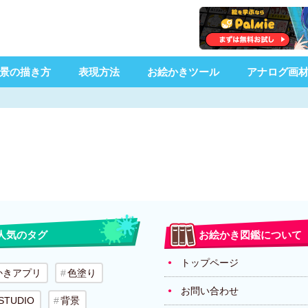
景の描き方
表現方法
お絵かきツール
アナログ画
人気のタグ
お絵かき図鑑について
トップページ
かきアプリ
色塗り
お問い合わせ
 STUDIO
背景