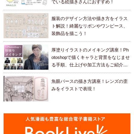
でいる絵描きさんにおすすめ！
服装のデザイン方法や描き方をイラス
ト解説！綺麗なリボンやワンピース、
装飾品を描こう！
厚塗りイラストのメイキング講座！Ph
otoshopで描くキャラと背景をなじませ
る手順、仕上げや加工方法もご紹介し
ます。
魚眼パースの描き方講座！レンズの歪
みをイラストで表現！