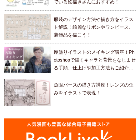
でいる絵描きさんにおすすめ！
服装のデザイン方法や描き方をイラス
ト解説！綺麗なリボンやワンピース、
装飾品を描こう！
厚塗りイラストのメイキング講座！Ph
otoshopで描くキャラと背景をなじませ
る手順、仕上げや加工方法もご紹介し
ます。
魚眼パースの描き方講座！レンズの歪
みをイラストで表現！