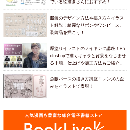
でいる絵描きさんにおすすめ！
服装のデザイン方法や描き方をイラス
ト解説！綺麗なリボンやワンピース、
装飾品を描こう！
厚塗りイラストのメイキング講座！Ph
otoshopで描くキャラと背景をなじませ
る手順、仕上げや加工方法もご紹介し
ます。
魚眼パースの描き方講座！レンズの歪
みをイラストで表現！