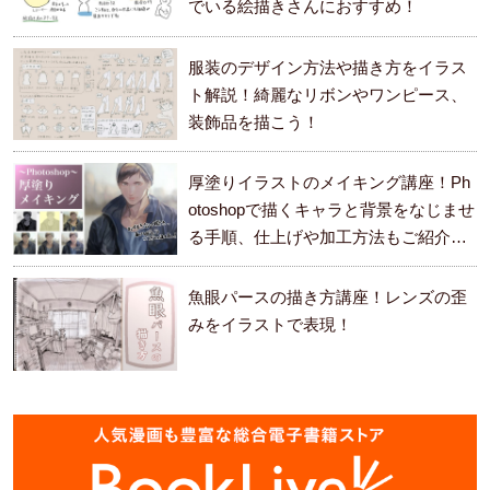
でいる絵描きさんにおすすめ！
服装のデザイン方法や描き方をイラス
ト解説！綺麗なリボンやワンピース、
装飾品を描こう！
厚塗りイラストのメイキング講座！Ph
otoshopで描くキャラと背景をなじませ
る手順、仕上げや加工方法もご紹介し
ます。
魚眼パースの描き方講座！レンズの歪
みをイラストで表現！