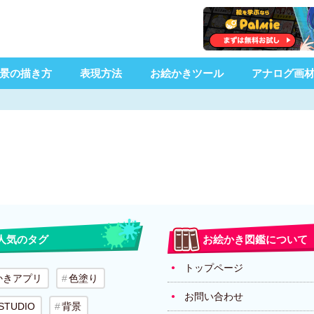
景の描き方
表現方法
お絵かきツール
アナログ画
人気のタグ
お絵かき図鑑について
トップページ
かきアプリ
色塗り
お問い合わせ
 STUDIO
背景