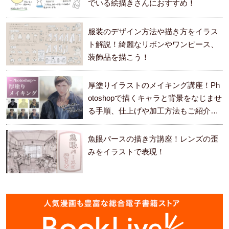
でいる絵描きさんにおすすめ！
服装のデザイン方法や描き方をイラス
ト解説！綺麗なリボンやワンピース、
装飾品を描こう！
厚塗りイラストのメイキング講座！Ph
otoshopで描くキャラと背景をなじませ
る手順、仕上げや加工方法もご紹介し
ます。
魚眼パースの描き方講座！レンズの歪
みをイラストで表現！