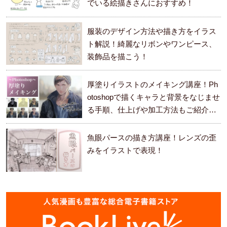
でいる絵描きさんにおすすめ！
服装のデザイン方法や描き方をイラス
ト解説！綺麗なリボンやワンピース、
装飾品を描こう！
厚塗りイラストのメイキング講座！Ph
otoshopで描くキャラと背景をなじませ
る手順、仕上げや加工方法もご紹介し
ます。
魚眼パースの描き方講座！レンズの歪
みをイラストで表現！