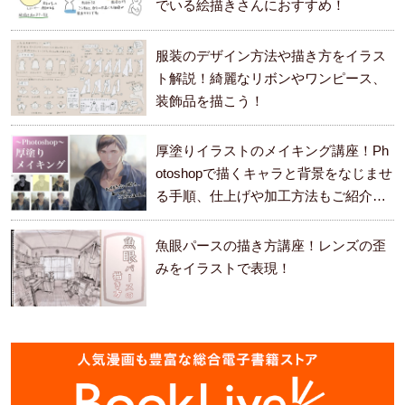
でいる絵描きさんにおすすめ！
服装のデザイン方法や描き方をイラス
ト解説！綺麗なリボンやワンピース、
装飾品を描こう！
厚塗りイラストのメイキング講座！Ph
otoshopで描くキャラと背景をなじませ
る手順、仕上げや加工方法もご紹介し
ます。
魚眼パースの描き方講座！レンズの歪
みをイラストで表現！