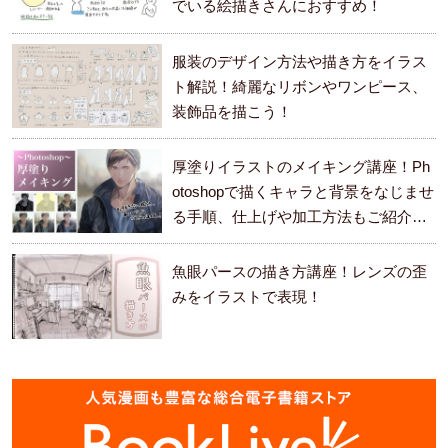
でいる絵描きさんにおすすめ！
服装のデザイン方法や描き方をイラス
ト解説！綺麗なリボンやワンピース、
装飾品を描こう！
厚塗りイラストのメイキング講座！Ph
otoshopで描くキャラと背景をなじませ
る手順、仕上げや加工方法もご紹介し
ます。
魚眼パースの描き方講座！レンズの歪
みをイラストで表現！