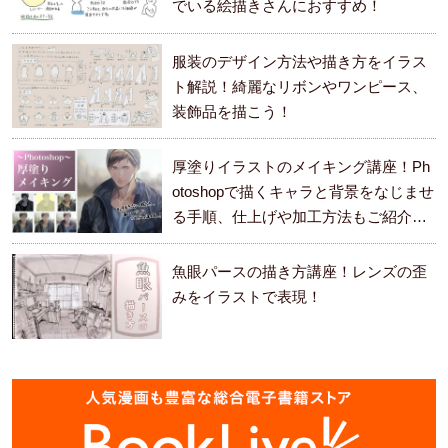
でいる絵描きさんにおすすめ！
服装のデザイン方法や描き方をイラス
ト解説！綺麗なリボンやワンピース、
装飾品を描こう！
厚塗りイラストのメイキング講座！Ph
otoshopで描くキャラと背景をなじませ
る手順、仕上げや加工方法もご紹介し
ます。
魚眼パースの描き方講座！レンズの歪
みをイラストで表現！