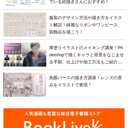
でいる絵描きさんにおすすめ！
服装のデザイン方法や描き方をイラス
ト解説！綺麗なリボンやワンピース、
装飾品を描こう！
厚塗りイラストのメイキング講座！Ph
otoshopで描くキャラと背景をなじませ
る手順、仕上げや加工方法もご紹介し
ます。
魚眼パースの描き方講座！レンズの歪
みをイラストで表現！