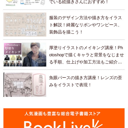
でいる絵描きさんにおすすめ！
服装のデザイン方法や描き方をイラス
ト解説！綺麗なリボンやワンピース、
装飾品を描こう！
厚塗りイラストのメイキング講座！Ph
otoshopで描くキャラと背景をなじませ
る手順、仕上げや加工方法もご紹介し
ます。
魚眼パースの描き方講座！レンズの歪
みをイラストで表現！