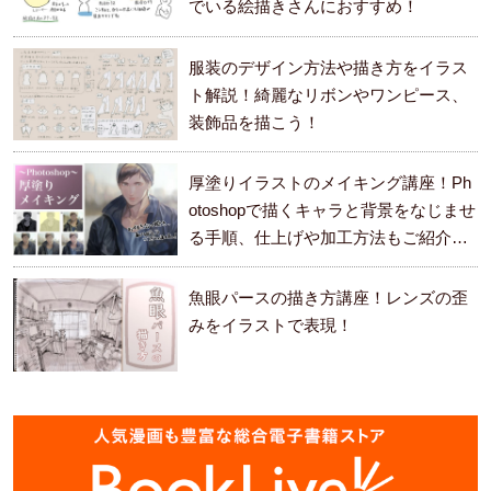
でいる絵描きさんにおすすめ！
服装のデザイン方法や描き方をイラス
ト解説！綺麗なリボンやワンピース、
装飾品を描こう！
厚塗りイラストのメイキング講座！Ph
otoshopで描くキャラと背景をなじませ
る手順、仕上げや加工方法もご紹介し
ます。
魚眼パースの描き方講座！レンズの歪
みをイラストで表現！