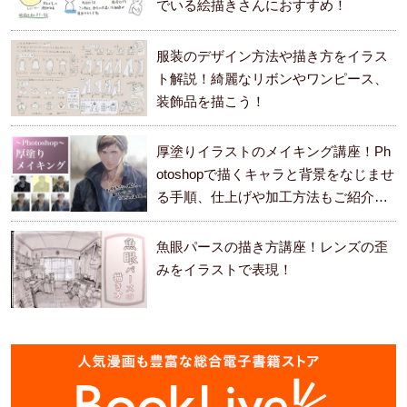
でいる絵描きさんにおすすめ！
服装のデザイン方法や描き方をイラス
ト解説！綺麗なリボンやワンピース、
装飾品を描こう！
厚塗りイラストのメイキング講座！Ph
otoshopで描くキャラと背景をなじませ
る手順、仕上げや加工方法もご紹介し
ます。
魚眼パースの描き方講座！レンズの歪
みをイラストで表現！