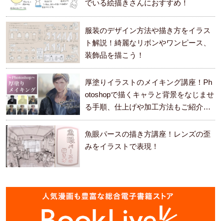
でいる絵描きさんにおすすめ！
服装のデザイン方法や描き方をイラス
ト解説！綺麗なリボンやワンピース、
装飾品を描こう！
厚塗りイラストのメイキング講座！Ph
otoshopで描くキャラと背景をなじませ
る手順、仕上げや加工方法もご紹介し
ます。
魚眼パースの描き方講座！レンズの歪
みをイラストで表現！