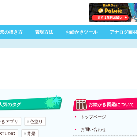
景の描き方
表現方法
お絵かきツール
アナログ画
人気のタグ
お絵かき図鑑について
トップページ
かきアプリ
色塗り
お問い合わせ
 STUDIO
背景