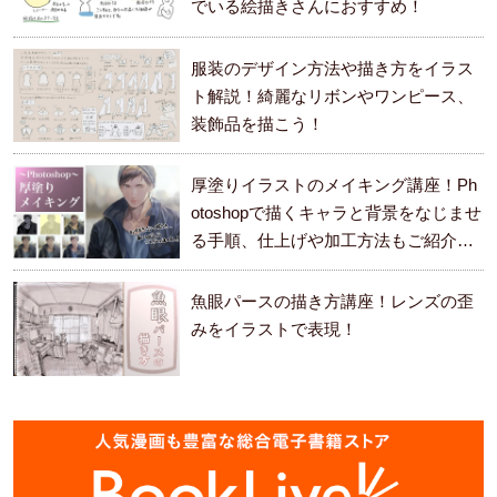
でいる絵描きさんにおすすめ！
服装のデザイン方法や描き方をイラス
ト解説！綺麗なリボンやワンピース、
装飾品を描こう！
厚塗りイラストのメイキング講座！Ph
otoshopで描くキャラと背景をなじませ
る手順、仕上げや加工方法もご紹介し
ます。
魚眼パースの描き方講座！レンズの歪
みをイラストで表現！