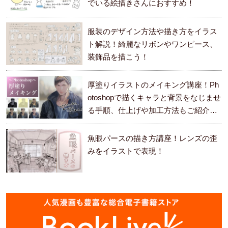
でいる絵描きさんにおすすめ！
服装のデザイン方法や描き方をイラス
ト解説！綺麗なリボンやワンピース、
装飾品を描こう！
厚塗りイラストのメイキング講座！Ph
otoshopで描くキャラと背景をなじませ
る手順、仕上げや加工方法もご紹介し
ます。
魚眼パースの描き方講座！レンズの歪
みをイラストで表現！