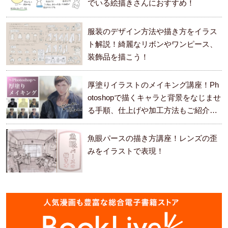
でいる絵描きさんにおすすめ！
服装のデザイン方法や描き方をイラス
ト解説！綺麗なリボンやワンピース、
装飾品を描こう！
厚塗りイラストのメイキング講座！Ph
otoshopで描くキャラと背景をなじませ
る手順、仕上げや加工方法もご紹介し
ます。
魚眼パースの描き方講座！レンズの歪
みをイラストで表現！