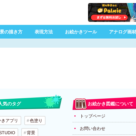
景の描き方
表現方法
お絵かきツール
アナログ画
人気のタグ
お絵かき図鑑について
トップページ
かきアプリ
色塗り
お問い合わせ
 STUDIO
背景