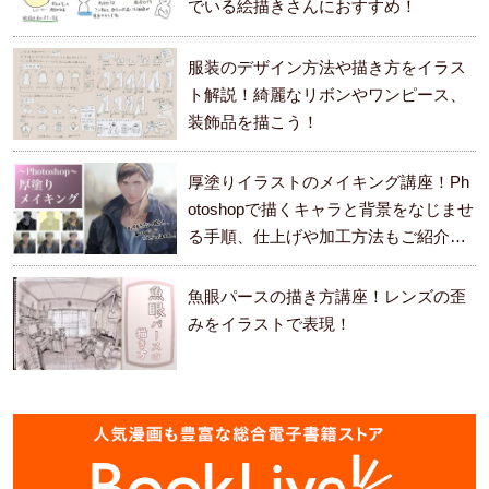
でいる絵描きさんにおすすめ！
服装のデザイン方法や描き方をイラス
ト解説！綺麗なリボンやワンピース、
装飾品を描こう！
厚塗りイラストのメイキング講座！Ph
otoshopで描くキャラと背景をなじませ
る手順、仕上げや加工方法もご紹介し
ます。
魚眼パースの描き方講座！レンズの歪
みをイラストで表現！