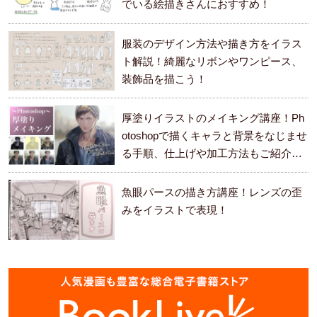
でいる絵描きさんにおすすめ！
服装のデザイン方法や描き方をイラス
ト解説！綺麗なリボンやワンピース、
装飾品を描こう！
厚塗りイラストのメイキング講座！Ph
otoshopで描くキャラと背景をなじませ
る手順、仕上げや加工方法もご紹介し
ます。
魚眼パースの描き方講座！レンズの歪
みをイラストで表現！