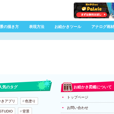
景の描き方
表現方法
お絵かきツール
アナログ画
人気のタグ
お絵かき図鑑について
トップページ
かきアプリ
色塗り
お問い合わせ
 STUDIO
背景