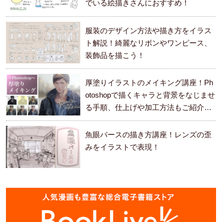
でいる絵描きさんにおすすめ！
服装のデザイン方法や描き方をイラス
ト解説！綺麗なリボンやワンピース、
装飾品を描こう！
厚塗りイラストのメイキング講座！Ph
otoshopで描くキャラと背景をなじませ
る手順、仕上げや加工方法もご紹介し
ます。
魚眼パースの描き方講座！レンズの歪
みをイラストで表現！