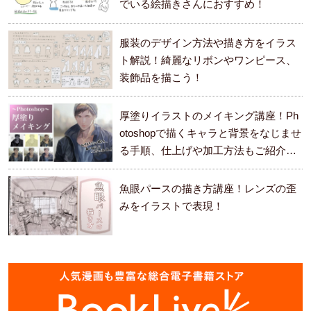
でいる絵描きさんにおすすめ！
服装のデザイン方法や描き方をイラス
ト解説！綺麗なリボンやワンピース、
装飾品を描こう！
厚塗りイラストのメイキング講座！Ph
otoshopで描くキャラと背景をなじませ
る手順、仕上げや加工方法もご紹介し
ます。
魚眼パースの描き方講座！レンズの歪
みをイラストで表現！