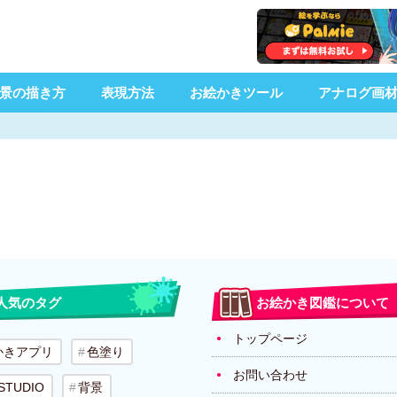
景の描き方
表現方法
お絵かきツール
アナログ画
人気のタグ
お絵かき図鑑について
トップページ
かきアプリ
色塗り
お問い合わせ
 STUDIO
背景