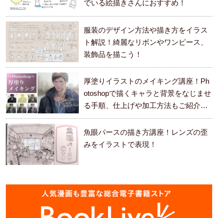
でいる絵描きさんにおすすめ！
服装のデザイン方法や描き方をイラス
ト解説！綺麗なリボンやワンピース、
装飾品を描こう！
厚塗りイラストのメイキング講座！Ph
otoshopで描くキャラと背景をなじませ
る手順、仕上げや加工方法もご紹介し
ます。
魚眼パースの描き方講座！レンズの歪
みをイラストで表現！