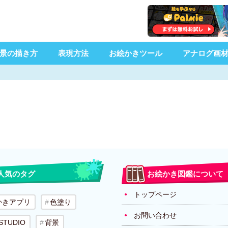
景の描き方
表現方法
お絵かきツール
アナログ画
人気のタグ
お絵かき図鑑について
トップページ
かきアプリ
色塗り
お問い合わせ
 STUDIO
背景