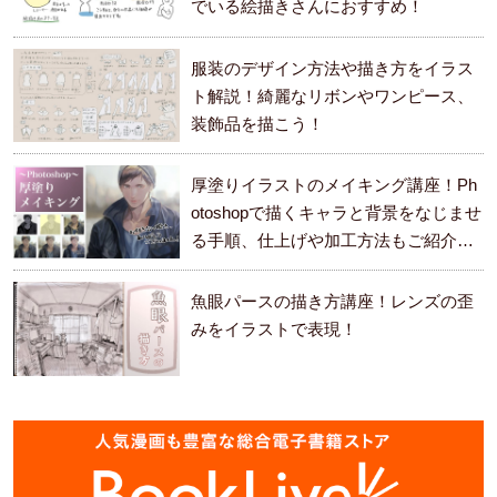
でいる絵描きさんにおすすめ！
服装のデザイン方法や描き方をイラス
ト解説！綺麗なリボンやワンピース、
装飾品を描こう！
厚塗りイラストのメイキング講座！Ph
otoshopで描くキャラと背景をなじませ
る手順、仕上げや加工方法もご紹介し
ます。
魚眼パースの描き方講座！レンズの歪
みをイラストで表現！