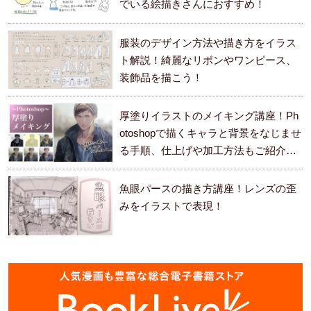
でいる絵描きさんにおすすめ！
服装のデザイン方法や描き方をイラス
ト解説！綺麗なリボンやワンピース、
装飾品を描こう！
厚塗りイラストのメイキング講座！Ph
otoshopで描くキャラと背景をなじませ
る手順、仕上げや加工方法もご紹介し
ます。
魚眼パースの描き方講座！レンズの歪
みをイラストで表現！