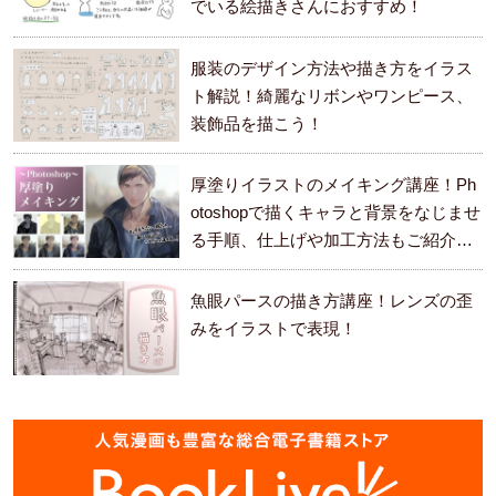
でいる絵描きさんにおすすめ！
服装のデザイン方法や描き方をイラス
ト解説！綺麗なリボンやワンピース、
装飾品を描こう！
厚塗りイラストのメイキング講座！Ph
otoshopで描くキャラと背景をなじませ
る手順、仕上げや加工方法もご紹介し
ます。
魚眼パースの描き方講座！レンズの歪
みをイラストで表現！