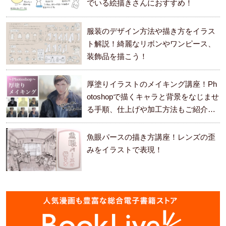
でいる絵描きさんにおすすめ！
服装のデザイン方法や描き方をイラス
ト解説！綺麗なリボンやワンピース、
装飾品を描こう！
厚塗りイラストのメイキング講座！Ph
otoshopで描くキャラと背景をなじませ
る手順、仕上げや加工方法もご紹介し
ます。
魚眼パースの描き方講座！レンズの歪
みをイラストで表現！