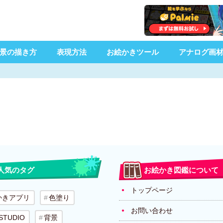
景の描き方
表現方法
お絵かきツール
アナログ画
人気のタグ
お絵かき図鑑について
トップページ
かきアプリ
色塗り
お問い合わせ
 STUDIO
背景