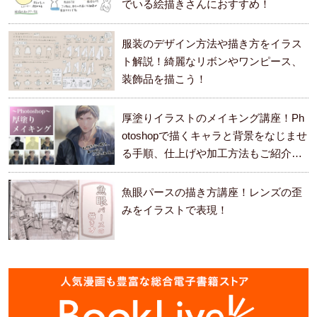
でいる絵描きさんにおすすめ！
服装のデザイン方法や描き方をイラス
ト解説！綺麗なリボンやワンピース、
装飾品を描こう！
厚塗りイラストのメイキング講座！Ph
otoshopで描くキャラと背景をなじませ
る手順、仕上げや加工方法もご紹介し
ます。
魚眼パースの描き方講座！レンズの歪
みをイラストで表現！