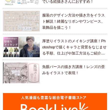
でいる絵描きさんにおすすめ！
服装のデザイン方法や描き方をイラス
ト解説！綺麗なリボンやワンピース、
装飾品を描こう！
厚塗りイラストのメイキング講座！Ph
otoshopで描くキャラと背景をなじませ
る手順、仕上げや加工方法もご紹介し
ます。
魚眼パースの描き方講座！レンズの歪
みをイラストで表現！