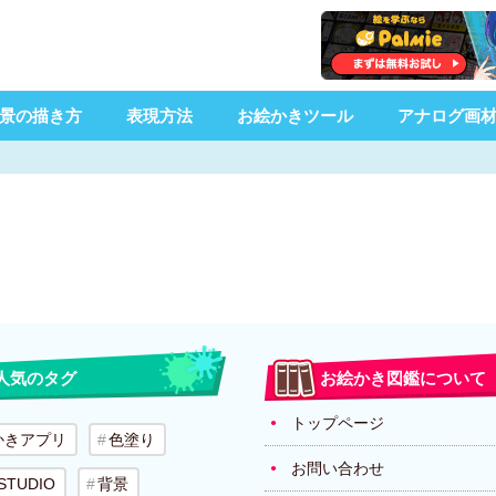
景の描き方
表現方法
お絵かきツール
アナログ画
人気のタグ
お絵かき図鑑について
トップページ
かきアプリ
色塗り
お問い合わせ
 STUDIO
背景