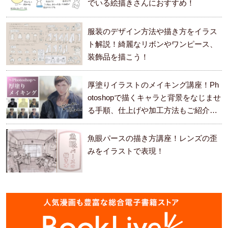
でいる絵描きさんにおすすめ！
服装のデザイン方法や描き方をイラス
ト解説！綺麗なリボンやワンピース、
装飾品を描こう！
厚塗りイラストのメイキング講座！Ph
otoshopで描くキャラと背景をなじませ
る手順、仕上げや加工方法もご紹介し
ます。
魚眼パースの描き方講座！レンズの歪
みをイラストで表現！