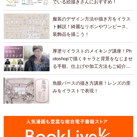
でいる絵描きさんにおすすめ！
服装のデザイン方法や描き方をイラス
ト解説！綺麗なリボンやワンピース、
装飾品を描こう！
厚塗りイラストのメイキング講座！Ph
otoshopで描くキャラと背景をなじませ
る手順、仕上げや加工方法もご紹介し
ます。
魚眼パースの描き方講座！レンズの歪
みをイラストで表現！