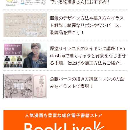
でいる絵描きさんにおすすめ！
服装のデザイン方法や描き方をイラス
ト解説！綺麗なリボンやワンピース、
装飾品を描こう！
厚塗りイラストのメイキング講座！Ph
otoshopで描くキャラと背景をなじませ
る手順、仕上げや加工方法もご紹介し
ます。
魚眼パースの描き方講座！レンズの歪
みをイラストで表現！