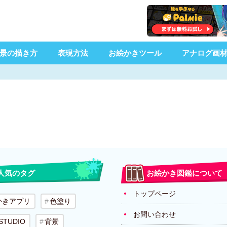
景の描き方
表現方法
お絵かきツール
アナログ画
人気のタグ
お絵かき図鑑について
トップページ
かきアプリ
色塗り
お問い合わせ
 STUDIO
背景