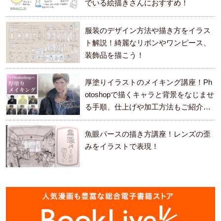
でいる絵描きさんにおすすめ！
服装のデザイン方法や描き方をイラス
ト解説！綺麗なリボンやワンピース、
装飾品を描こう！
厚塗りイラストのメイキング講座！Ph
otoshopで描くキャラと背景をなじませ
る手順、仕上げや加工方法もご紹介し
ます。
魚眼パースの描き方講座！レンズの歪
みをイラストで表現！