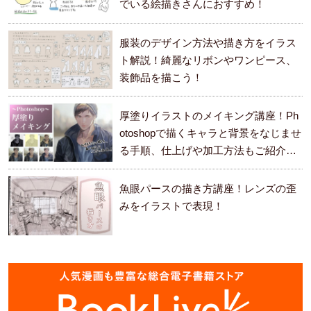
でいる絵描きさんにおすすめ！
服装のデザイン方法や描き方をイラス
ト解説！綺麗なリボンやワンピース、
装飾品を描こう！
厚塗りイラストのメイキング講座！Ph
otoshopで描くキャラと背景をなじませ
る手順、仕上げや加工方法もご紹介し
ます。
魚眼パースの描き方講座！レンズの歪
みをイラストで表現！