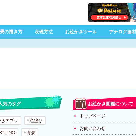
景の描き方
表現方法
お絵かきツール
アナログ画
人気のタグ
お絵かき図鑑について
トップページ
かきアプリ
色塗り
お問い合わせ
 STUDIO
背景