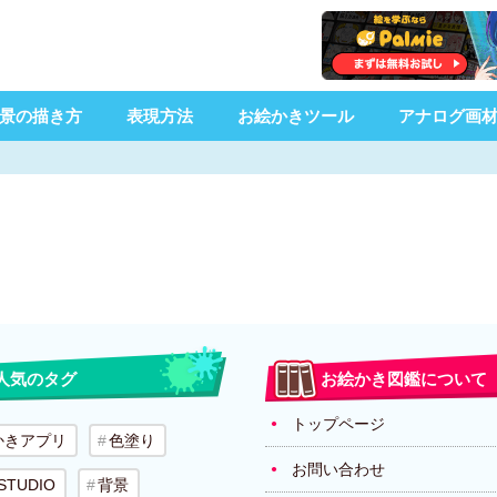
景の描き方
表現方法
お絵かきツール
アナログ画
人気のタグ
お絵かき図鑑について
トップページ
かきアプリ
色塗り
お問い合わせ
 STUDIO
背景