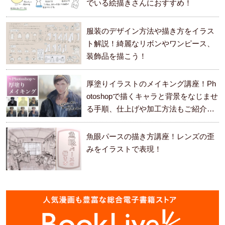
でいる絵描きさんにおすすめ！
服装のデザイン方法や描き方をイラス
ト解説！綺麗なリボンやワンピース、
装飾品を描こう！
厚塗りイラストのメイキング講座！Ph
otoshopで描くキャラと背景をなじませ
る手順、仕上げや加工方法もご紹介し
ます。
魚眼パースの描き方講座！レンズの歪
みをイラストで表現！