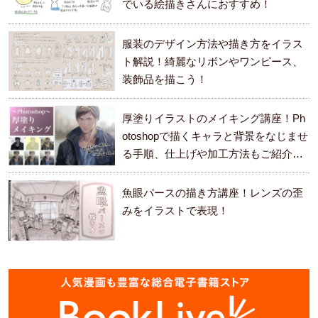
でいる絵描きさんにおすすめ！
服装のデザイン方法や描き方をイラス
ト解説！綺麗なリボンやワンピース、
装飾品を描こう！
厚塗りイラストのメイキング講座！Ph
otoshopで描くキャラと背景をなじませ
る手順、仕上げや加工方法もご紹介し
ます。
魚眼パースの描き方講座！レンズの歪
みをイラストで表現！